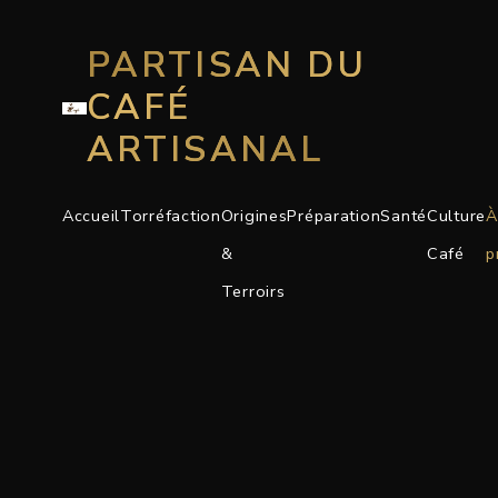
PARTISAN DU
CAFÉ
ARTISANAL
Accueil
Torréfaction
Origines
Préparation
Santé
Culture
À
&
Café
p
Terroirs