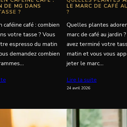
N DE MG DANS
LE MARC DE CAFÉ A
TASSE ?
?
 caféine café : combien
Quelles plantes adoren
ns votre tasse ? Vous
marc de café au jardin 
otre espresso du matin
avez terminé votre tas
vous demandez combien
matin et vous vous app
grammes…
jeter le marc…
ite
Lire la suite
24 avril 2026