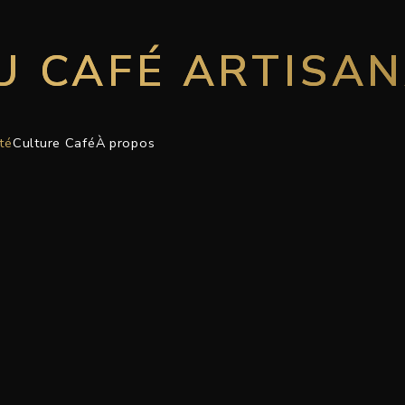
U CAFÉ ARTISA
té
Culture Café
À propos