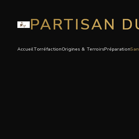
PARTISAN D
Accueil
Torréfaction
Origines & Terroirs
Préparation
San