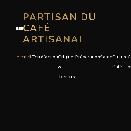
PARTISAN DU
CAFÉ
ARTISANAL
Accueil
Torréfaction
Origines
Préparation
Santé
Culture
À
&
Café
p
Terroirs