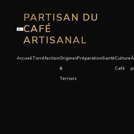
PARTISAN DU
CAFÉ
ARTISANAL
Accueil
Torréfaction
Origines
Préparation
Santé
Culture
À
&
Café
p
Terroirs