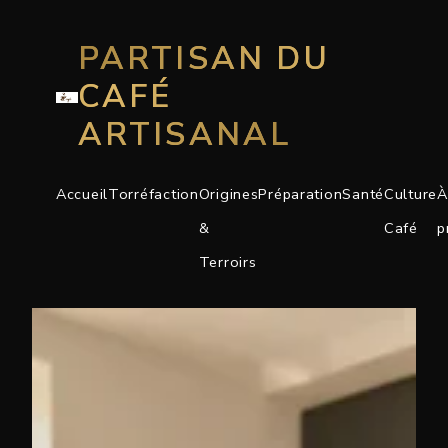
PARTISAN DU
CAFÉ
ARTISANAL
Accueil
Torréfaction
Origines
Préparation
Santé
Culture
À
&
Café
p
Terroirs