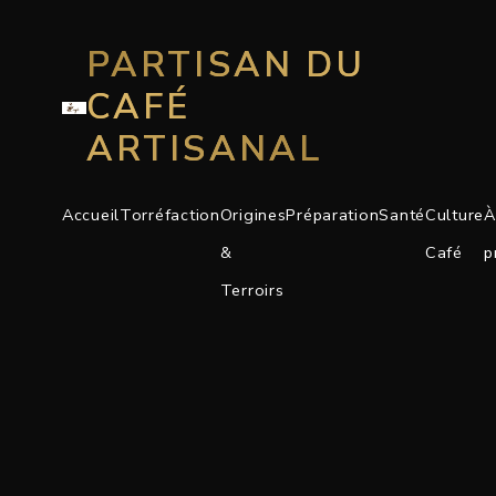
PARTISAN DU
CAFÉ
ARTISANAL
Accueil
Torréfaction
Origines
Préparation
Santé
Culture
À
&
Café
p
Terroirs