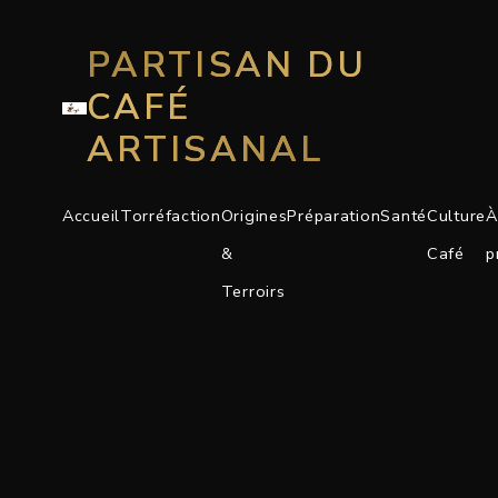
PARTISAN DU
CAFÉ
ARTISANAL
Accueil
Torréfaction
Origines
Préparation
Santé
Culture
À
&
Café
p
Terroirs