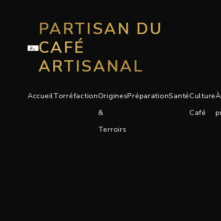
PARTISAN DU
CAFÉ
ARTISANAL
Accueil
Torréfaction
Origines
Préparation
Santé
Culture
À
&
Café
p
Terroirs