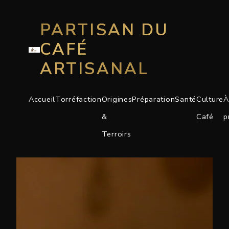
PARTISAN DU
CAFÉ
ARTISANAL
Accueil
Torréfaction
Origines
Préparation
Santé
Culture
À
&
Café
p
Terroirs