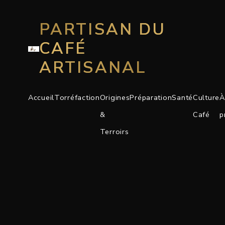
PARTISAN DU
CAFÉ
ARTISANAL
Accueil
Torréfaction
Origines
Préparation
Santé
Culture
À
&
Café
p
Terroirs