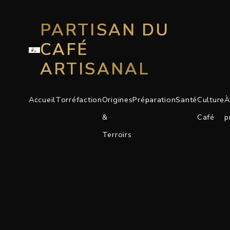
PARTISAN DU
CAFÉ
ARTISANAL
Accueil
Torréfaction
Origines
Préparation
Santé
Culture
À
&
Café
p
Terroirs